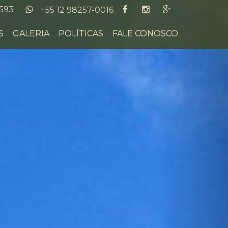
Next
2593
+55 12 98257-0016
S
GALERIA
POLÍTICAS
FALE CONOSCO